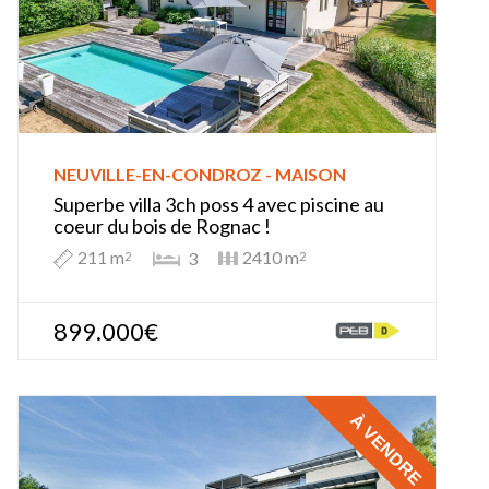
NEUVILLE-EN-CONDROZ - MAISON
Superbe villa 3ch poss 4 avec piscine au
coeur du bois de Rognac !
211 m
2410 m
3
2
2
899.000€
À VENDRE