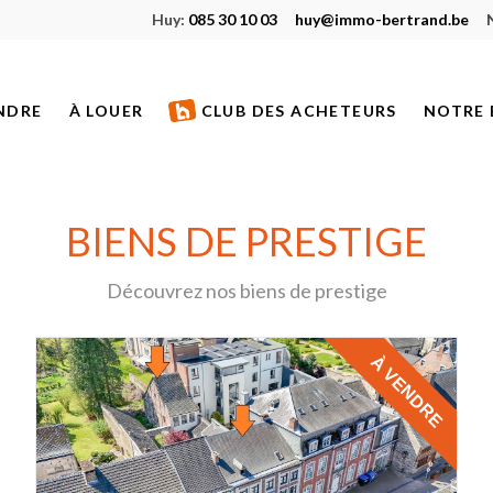
Huy:
085 30 10 03
huy@immo-bertrand.be
NDRE
À LOUER
CLUB DES ACHETEURS
NOTRE 
S À VENDRE
BIENS À LOUER
ETS NEUFS
BIENS LOUÉS
BIENS DE PRESTIGE
S VENDUS
Découvrez nos biens de prestige
S DE PRESTIGE
À VENDRE