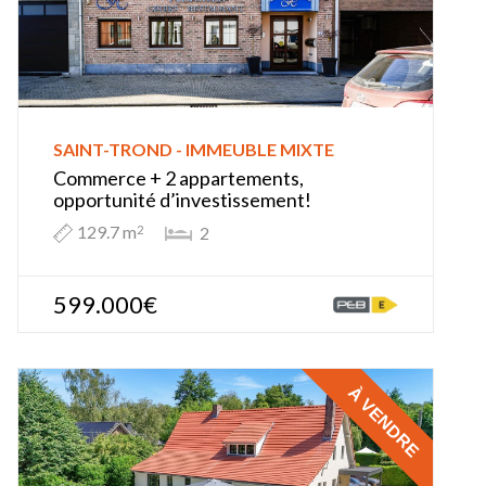
SAINT-TROND - IMMEUBLE MIXTE
Commerce + 2 appartements,
opportunité d’investissement!
129.7 m
2
2
599.000€
À VENDRE