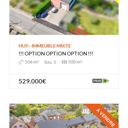
HUY - IMMEUBLE MIXTE
!!! OPTION OPTION OPTION !!!
506 m
500 m
5
2
2
529.000€
À VENDRE