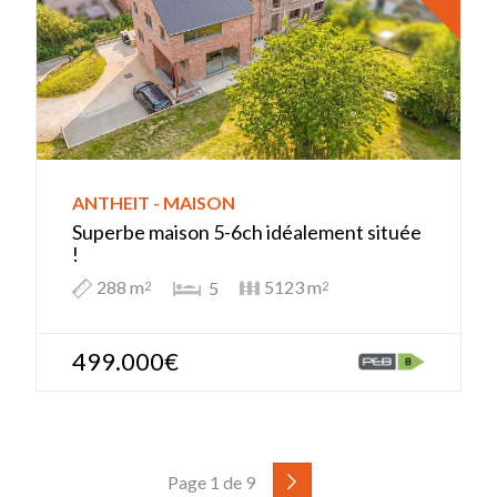
ANTHEIT - MAISON
Superbe maison 5-6ch idéalement située
!
288 m
5123 m
5
2
2
499.000€
Page 1 de 9