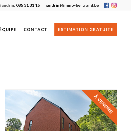
Nandrin:
085 31 31 15
nandrin@immo-bertrand.be
ÉQUIPE
CONTACT
ESTIMATION GRATUITE
HUY
NANDRIN
JE RECHERCHE UN BIEN
À VENDRE