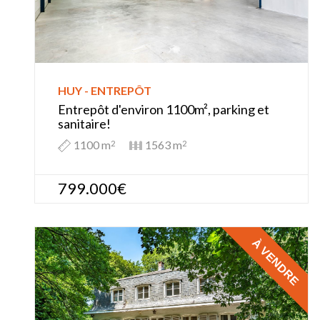
HUY - ENTREPÔT
Entrepôt d'environ 1100m², parking et
sanitaire!
1100 m
1563 m
2
2
799.000€
À VENDRE