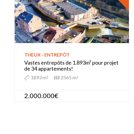
THEUX - ENTREPÔT
Vastes entrepôts de 1.893m² pour projet
de 34 appartements!
1893 m
2565 m
2
2
2.000.000€