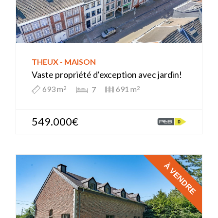
THEUX - MAISON
Vaste propriété d'exception avec jardin!
693 m
691 m
7
2
2
549.000€
À VENDRE