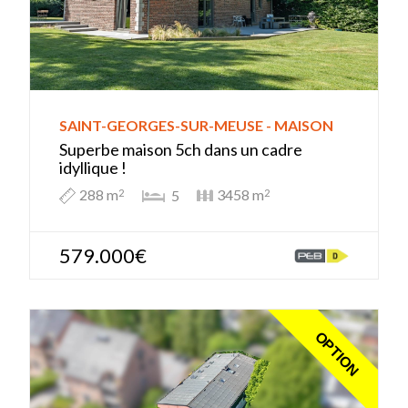
SAINT-GEORGES-SUR-MEUSE - MAISON
Superbe maison 5ch dans un cadre
idyllique !
288 m
3458 m
5
2
2
579.000€
OPTION