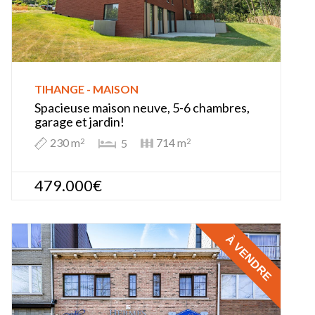
TIHANGE - MAISON
Spacieuse maison neuve, 5-6 chambres,
garage et jardin!
230 m
714 m
5
2
2
479.000€
À VENDRE