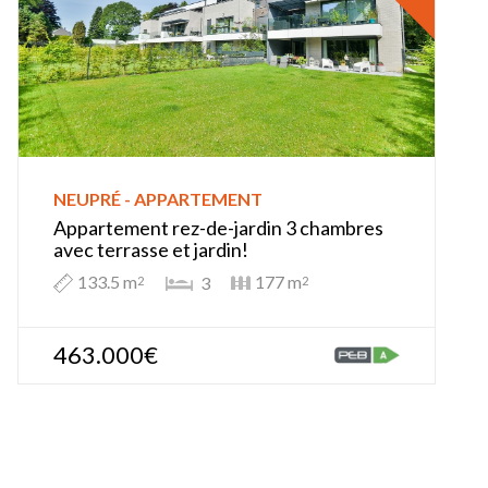
NEUPRÉ - APPARTEMENT
Appartement rez-de-jardin 3 chambres
avec terrasse et jardin!
133.5 m
177 m
3
2
2
463.000€