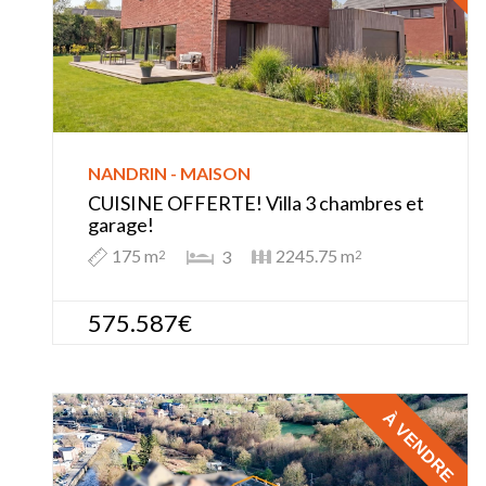
NANDRIN - MAISON
CUISINE OFFERTE! Villa 3 chambres et
garage!
175 m
2245.75 m
3
2
2
575.587€
À VENDRE