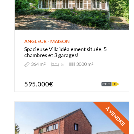
ANGLEUR - MAISON
Spacieuse Villa idéalement située, 5
chambres et 3 garages!
364 m
3000 m
5
2
2
595.000€
À VENDRE