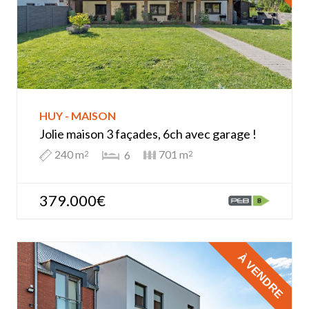
HUY - MAISON
Jolie maison 3 façades, 6ch avec garage !
240 m
701 m
6
2
2
379.000€
À VENDRE