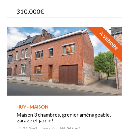
310.000€
À VENDRE
HUY - MAISON
Maison 3 chambres, grenier aménageable,
garage et jardin!
213 m
966 m
3
2
2