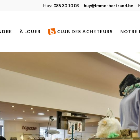
Huy:
085 30 10 03
huy@immo-bertrand.be
NDRE
À LOUER
CLUB DES ACHETEURS
NOTRE 
S À VENDRE
BIENS À LOUER
ETS NEUFS
BIENS LOUÉS
S VENDUS
S DE PRESTIGE