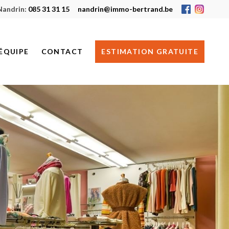
Nandrin:
085 31 31 15
nandrin@immo-bertrand.be
ÉQUIPE
CONTACT
ESTIMATION GRATUITE
HUY
NANDRIN
JE RECHERCHE UN BIEN