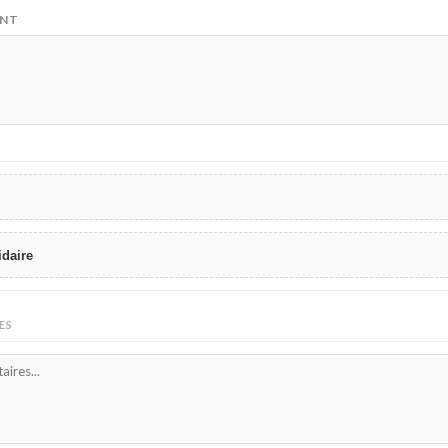
ENT
idaire
ES