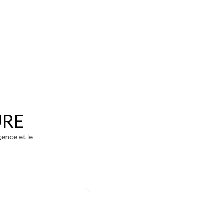
URE
gence et le