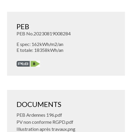
PEB
PEB No.20230819008284
E spec: 162kWh/m2/an
E totale: 18358kWh/an
DOCUMENTS
PEB Ardennes 196.pdf
PV non conforme RGPD.pdf
Illustration après travaux.png