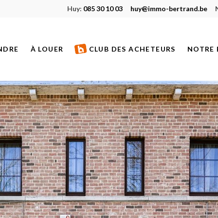
Huy:
085 30 10 03
huy@immo-bertrand.be
NDRE
À LOUER
CLUB DES ACHETEURS
NOTRE 
S À VENDRE
BIENS À LOUER
ETS NEUFS
BIENS LOUÉS
S VENDUS
S DE PRESTIGE