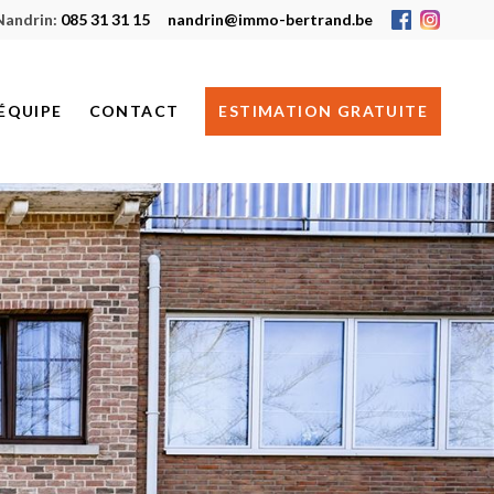
Nandrin:
085 31 31 15
nandrin@immo-bertrand.be
ÉQUIPE
CONTACT
ESTIMATION GRATUITE
HUY
NANDRIN
JE RECHERCHE UN BIEN