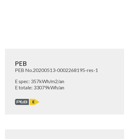
PEB
PEB No.20200513-0002268195-res-1
E spec: 357kWh/m2/an
E totale: 33079kWh/an