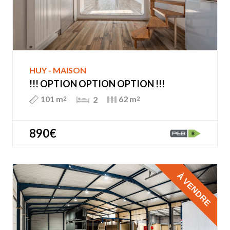
HUY - MAISON
!!! OPTION OPTION OPTION !!!
101 m
62 m
2
2
2
890€
À VENDRE