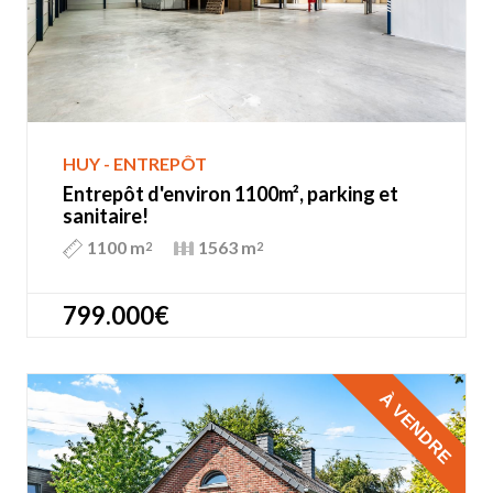
HUY - ENTREPÔT
Entrepôt d'environ 1100m², parking et
sanitaire!
1100 m
1563 m
2
2
799.000€
À VENDRE