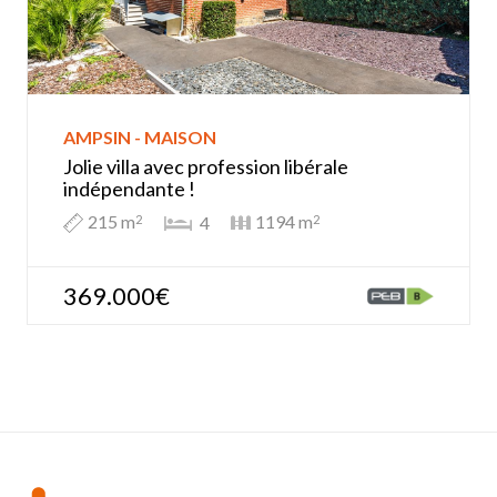
AMPSIN - MAISON
Jolie villa avec profession libérale
indépendante !
215 m
1194 m
4
2
2
369.000€