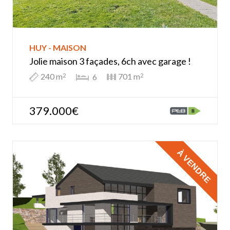
HUY - MAISON
Jolie maison 3 façades, 6ch avec garage !
240 m
701 m
6
2
2
379.000€
À VENDRE