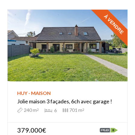
À VENDRE
HUY - MAISON
Jolie maison 3 façades, 6ch avec garage !
240 m
701 m
6
2
2
379.000€