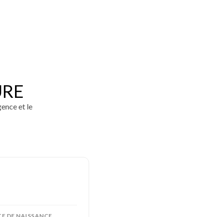
URE
gence et le
E DE NAISSANCE