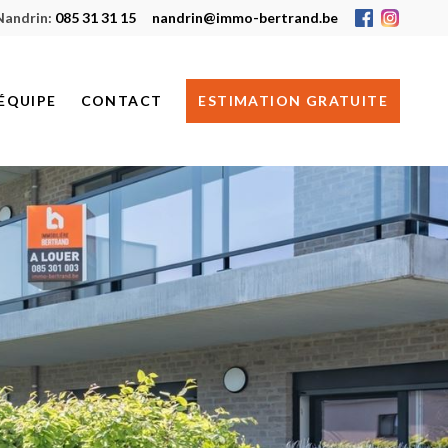
Nandrin:
085 31 31 15
nandrin@immo-bertrand.be
ÉQUIPE
CONTACT
ESTIMATION GRATUITE
HUY
NANDRIN
JE RECHERCHE UN BIEN