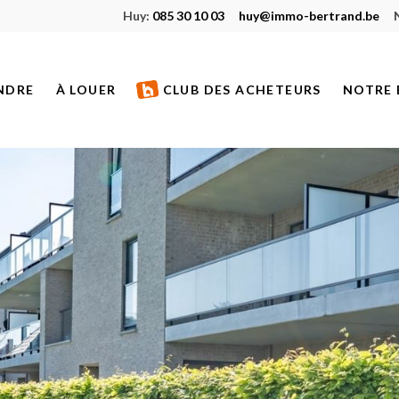
Huy:
085 30 10 03
huy@immo-bertrand.be
NDRE
À LOUER
CLUB DES ACHETEURS
NOTRE 
S À VENDRE
BIENS À LOUER
ETS NEUFS
BIENS LOUÉS
S VENDUS
S DE PRESTIGE