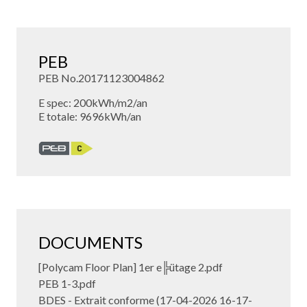
PEB
PEB No.20171123004862
E spec: 200kWh/m2/an
E totale: 9696kWh/an
DOCUMENTS
[Polycam Floor Plan] 1er e╠ütage 2.pdf
PEB 1-3.pdf
BDES - Extrait conforme (17-04-2026 16-17-