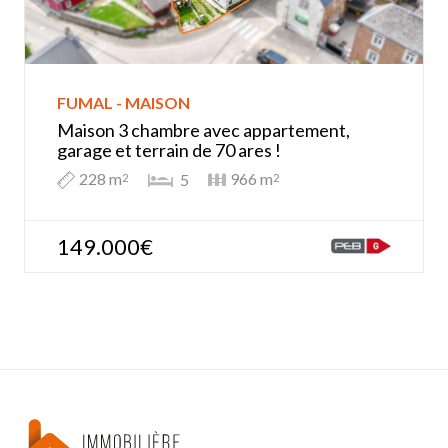
FUMAL - MAISON
Maison 3 chambre avec appartement,
garage et terrain de 70 ares !
228 m
966 m
5
2
2
149.000€