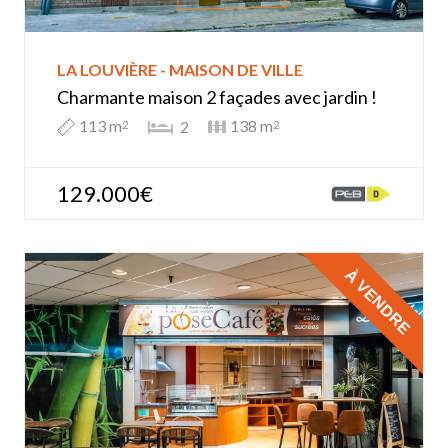
LA LOUVIÈRE - MAISON DE VILLE
Charmante maison 2 façades avec jardin !
113 m
138 m
2
2
2
129.000€
À VENDRE