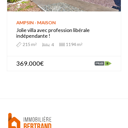
AMPSIN - MAISON
Jolie villa avec profession libérale
indépendante !
215 m
1194 m
4
2
2
369.000€