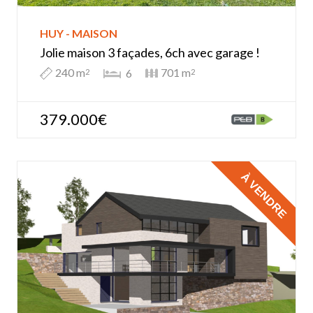
HUY - MAISON
Jolie maison 3 façades, 6ch avec garage !
240 m
701 m
6
2
2
379.000€
À VENDRE