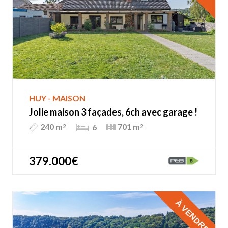
HUY - MAISON
Jolie maison 3 façades, 6ch avec garage !
240 m
701 m
6
2
2
379.000€
À VENDRE