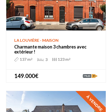
LA LOUVIÈRE - MAISON
Charmante maison 3 chambres avec
extérieur !
137 m
123 m
3
2
2
149.000€
À VENDRE