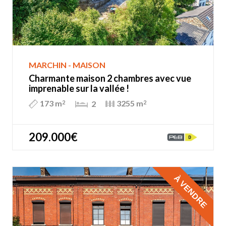
MARCHIN - MAISON
Charmante maison 2 chambres avec vue
imprenable sur la vallée !
173 m
3255 m
2
2
2
209.000€
À VENDRE