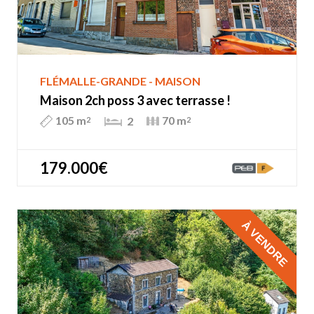
FLÉMALLE-GRANDE - MAISON
Maison 2ch poss 3 avec terrasse !
105 m
70 m
2
2
2
179.000€
À VENDRE