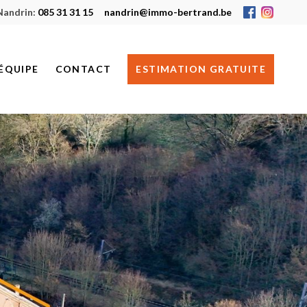
Nandrin:
085 31 31 15
nandrin@immo-bertrand.be
ÉQUIPE
CONTACT
ESTIMATION GRATUITE
HUY
NANDRIN
JE RECHERCHE UN BIEN