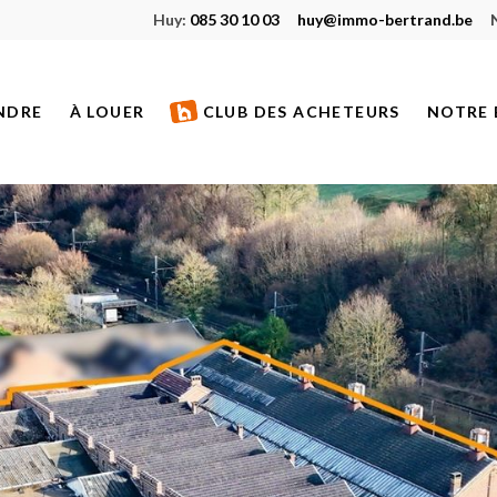
Huy:
085 30 10 03
huy@immo-bertrand.be
NDRE
À LOUER
CLUB DES ACHETEURS
NOTRE 
S À VENDRE
BIENS À LOUER
ETS NEUFS
BIENS LOUÉS
S VENDUS
S DE PRESTIGE