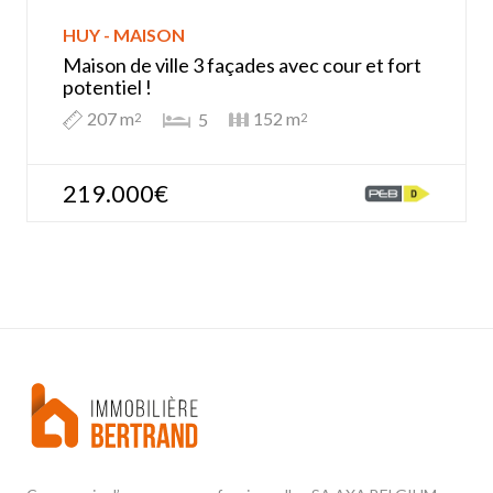
HUY - MAISON
Maison de ville 3 façades avec cour et fort
potentiel !
207 m
152 m
5
2
2
219.000€