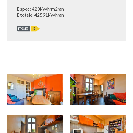
E spec: 423kWh/m2/an
E totale: 42591kWh/an